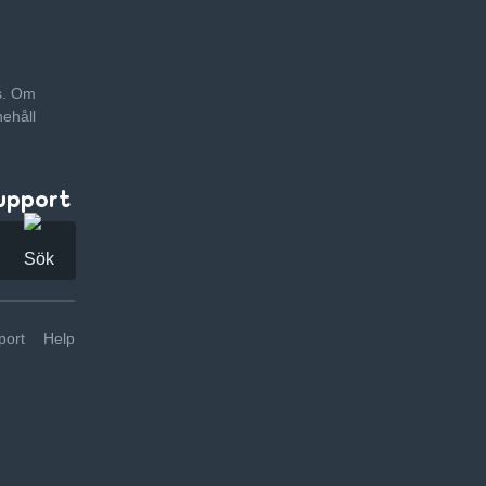
as. Om
nehåll
upport
ort
Help